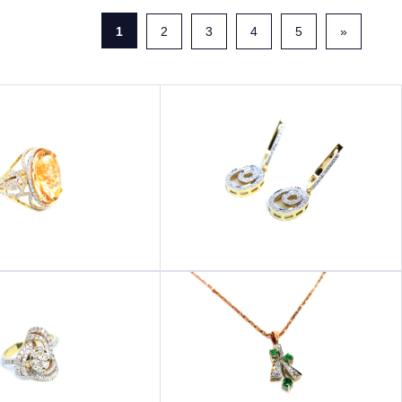
1
2
3
4
5
»