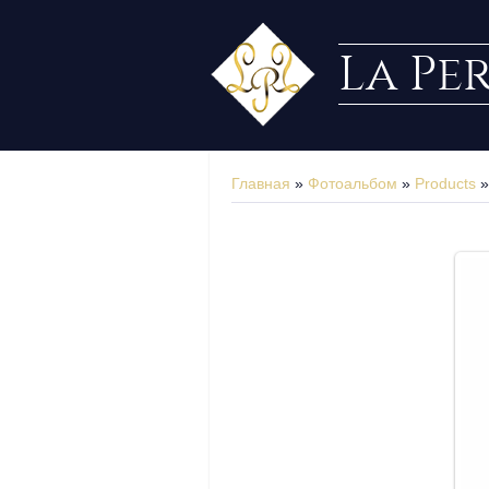
La Pe
Главная
»
Фотоальбом
»
Products