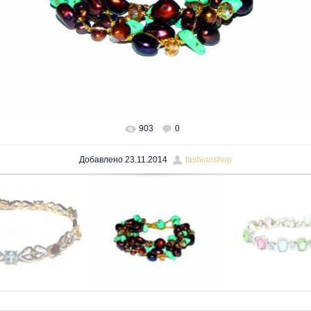
903
0
В реальном размере
1600x1200
/ 134.0Kb
Добавлено
23.11.2014
fashionshop