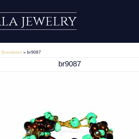
rla jewelry
»
Braceletes
» br9087
br9087