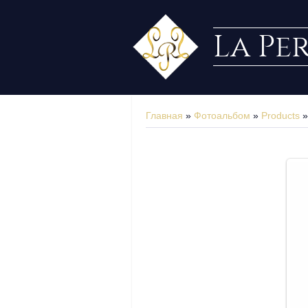
La Pe
Главная
»
Фотоальбом
»
Products