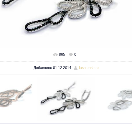
865
0
В реальном размере
1600x1200
/ 135.6Kb
Добавлено
01.12.2014
fashionshop