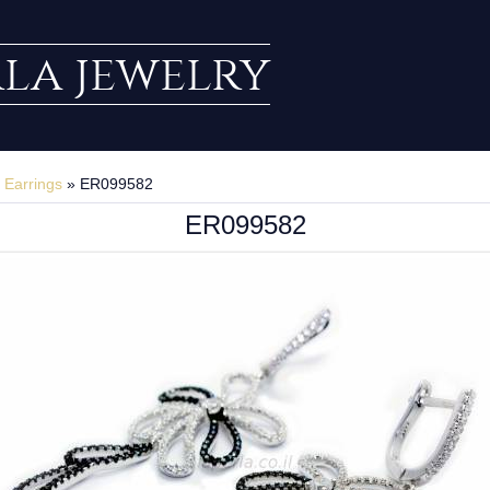
rla jewelry
»
Earrings
» ER099582
ER099582