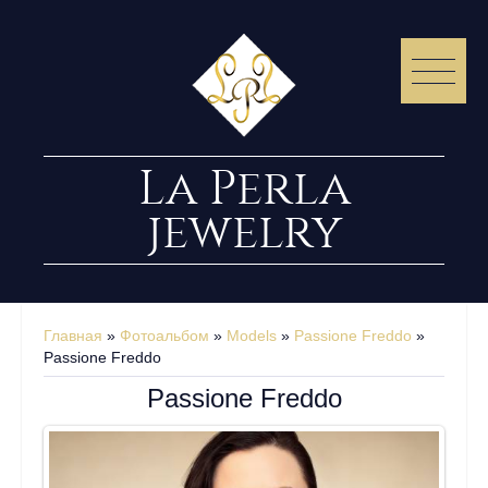
La Perla
jewelry
Главная
»
Фотоальбом
»
Models
»
Passione Freddo
»
Passione Freddo
Passione Freddo