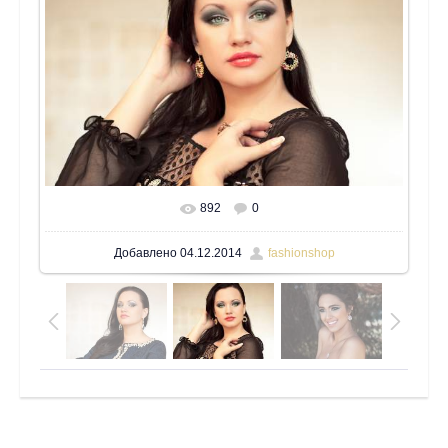
892
0
В реальном размере
1600x1066
/ 913.6Kb
Добавлено
04.12.2014
fashionshop