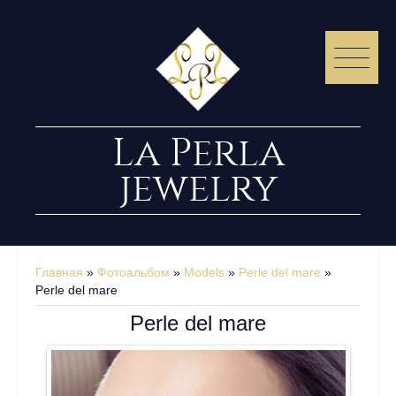
La Perla
jewelry
Главная
»
Фотоальбом
»
Models
»
Perle del mare
»
Perle del mare
Perle del mare