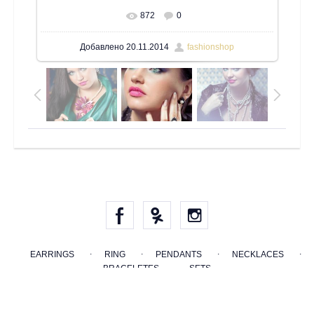
872
0
В реальном размере
1067x1600
/ 238.1Kb
Добавлено
20.11.2014
fashionshop
EARRINGS
RING
PENDANTS
NECKLACES
BRACELETES
SETS
בונה אתר אינטרנט
-
UCOZ
COPYRIGHT © LAPERLA JEWELRY 2014