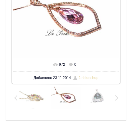
972
0
В реальном размере
1600x1200
/ 129.8Kb
Добавлено
23.11.2014
fashionshop