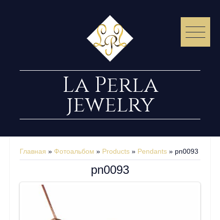
La Perla
jewelry
Главная
»
Фотоальбом
»
Products
»
Pendants
» pn0093
pn0093