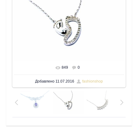
849
0
В реальном размере
1600x1200
/ 567.6Kb
Добавлено
11.07.2016
fashionshop