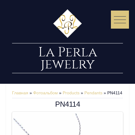
La Perla
jewelry
Главная
»
Фотоальбом
»
Products
»
Pendants
» PN4114
PN4114