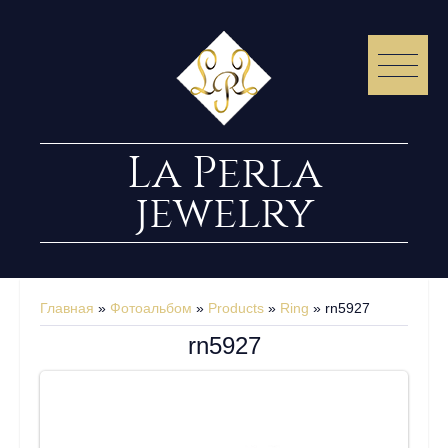
La Perla
jewelry
Главная
»
Фотоальбом
»
Products
»
Ring
» rn5927
rn5927