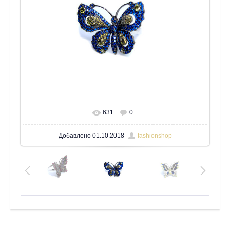
631
0
В реальном размере
1600x1200
/ 191.5Kb
Добавлено
01.10.2018
fashionshop