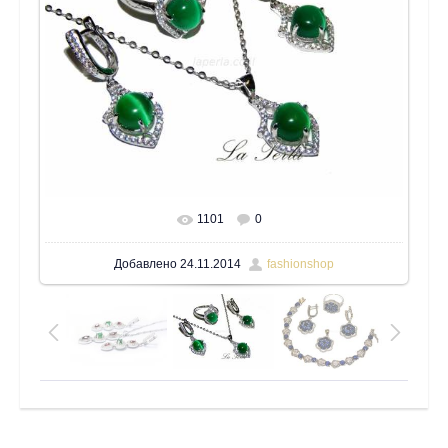
1101
0
В реальном размере
1600x1200
/ 197.9Kb
Добавлено
24.11.2014
fashionshop