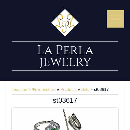
La Perla
jewelry
Главная
»
Фотоальбом
»
Products
»
Sets
» st03617
st03617