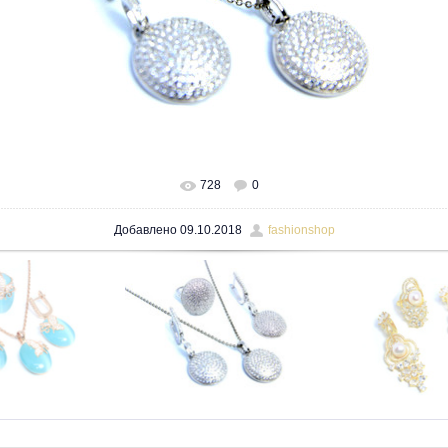
728
0
В реальном размере
1600x1200
/ 282.3Kb
Добавлено
09.10.2018
fashionshop