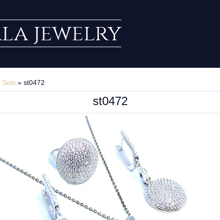
rla jewelry
»
Sets
» st0472
st0472