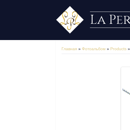
La Pe
Главная
»
Фотоальбом
»
Products