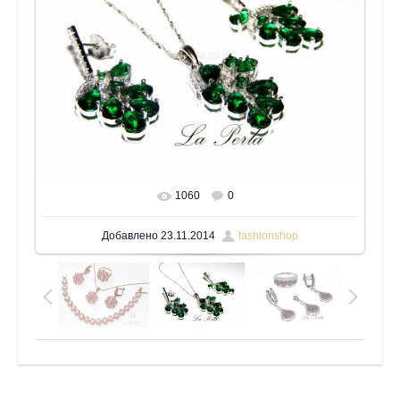
1060
0
В реальном размере
1600x1200
/ 206.3Kb
Добавлено
23.11.2014
fashionshop