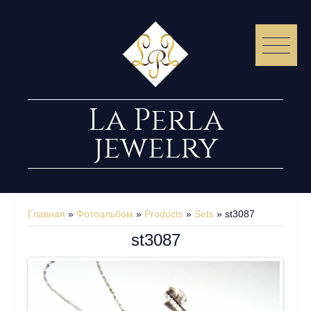
La Perla
jewelry
Главная
»
Фотоальбом
»
Products
»
Sets
» st3087
st3087