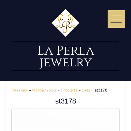
La Perla
jewelry
Главная
»
Фотоальбом
»
Products
»
Sets
» st3178
st3178