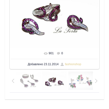
901
0
В реальном размере
1600x1200
/ 171.4Kb
Добавлено
23.11.2014
fashionshop