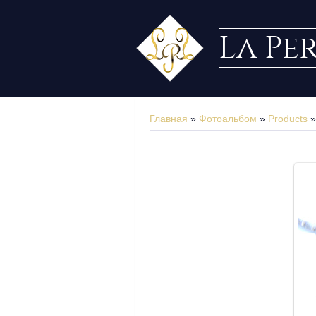
La Pe
Главная
»
Фотоальбом
»
Products