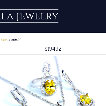
rla jewelry
»
Sets
» st9492
st9492