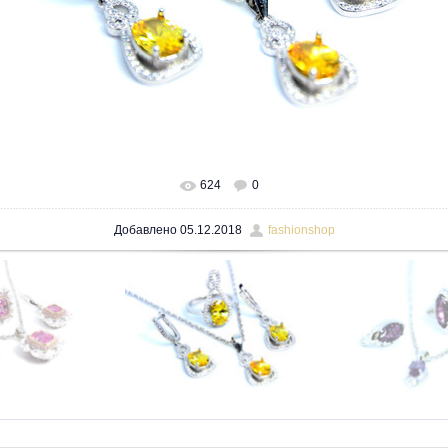
624
0
В реальном размере
1600x1200
/ 244.4Kb
Добавлено
05.12.2018
fashionshop