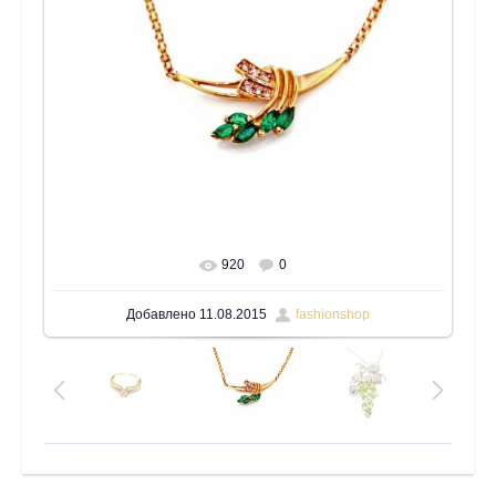
920
0
В реальном размере
1600x1200
/ 578.2Kb
Добавлено
11.08.2015
fashionshop