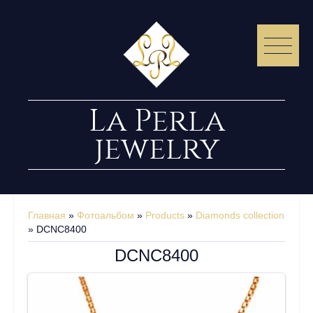
La Perla
jewelry
Главная
»
Фотоальбом
»
Products
»
Diamonds collection
» DCNC8400
DCNC8400