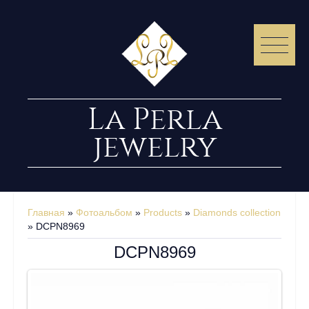
La Perla
jewelry
Главная
»
Фотоальбом
»
Products
»
Diamonds collection
» DCPN8969
DCPN8969