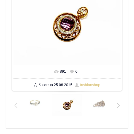
891
0
В реальном размере
1600x1200
/ 612.9Kb
Добавлено
25.08.2015
fashionshop