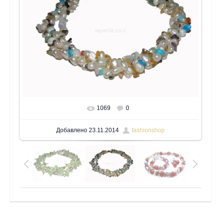
1069
0
В реальном размере
1600x1200
/ 144.2Kb
Добавлено
23.11.2014
fashionshop