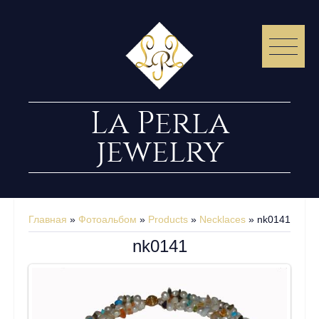
La Perla
jewelry
Главная
»
Фотоальбом
»
Products
»
Necklaces
» nk0141
nk0141