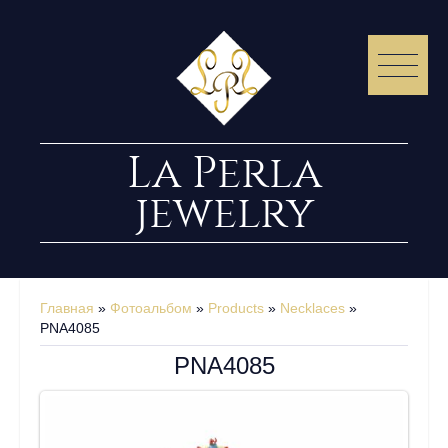
La Perla
jewelry
Главная
»
Фотоальбом
»
Products
»
Necklaces
»
PNA4085
PNA4085