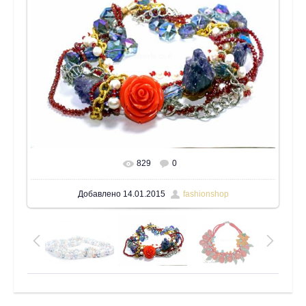
829
0
В реальном размере
1600x1200
/ 1076.1Kb
Добавлено
14.01.2015
fashionshop