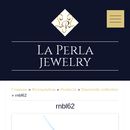
La Perla
jewelry
Главная
»
Фотоальбом
»
Products
»
Diamonds collection
» rnbl62
rnbl62