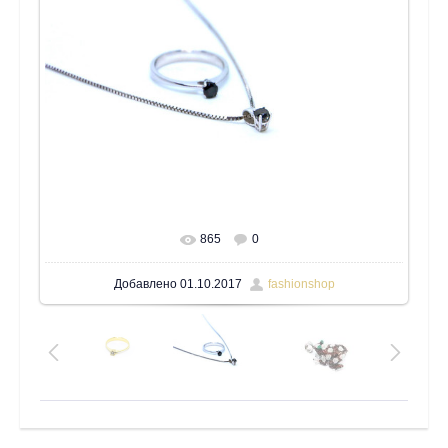
865
0
В реальном размере
1600x1200
/ 55.2Kb
Добавлено
01.10.2017
fashionshop