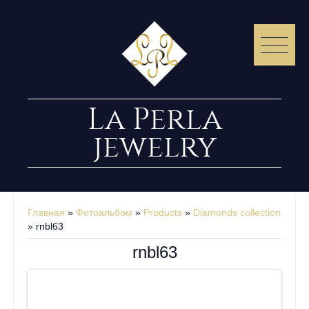
La Perla
jewelry
Главная
»
Фотоальбом
»
Products
»
Diamonds collection
» rnbl63
rnbl63