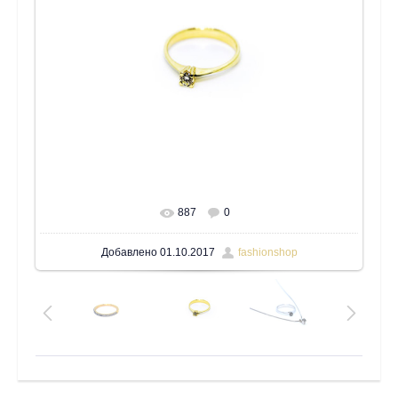
887
0
В реальном размере
1600x1200
/ 32.6Kb
Добавлено
01.10.2017
fashionshop