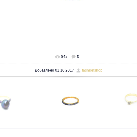
842
0
В реальном размере
1600x1200
/ 38.4Kb
Добавлено
01.10.2017
fashionshop