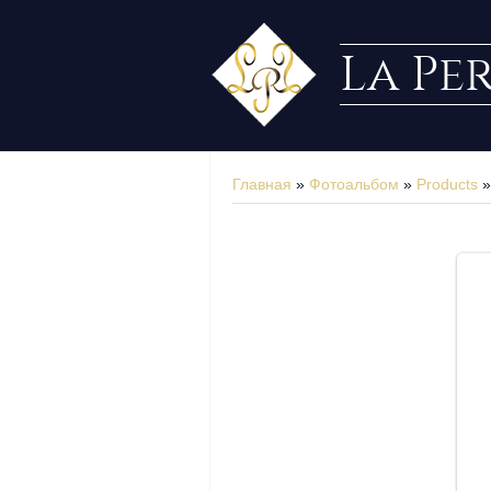
La Pe
Главная
»
Фотоальбом
»
Products