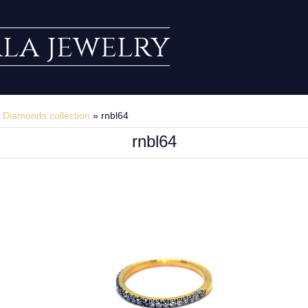
rla jewelry
»
Diamonds collection
» rnbl64
rnbl64